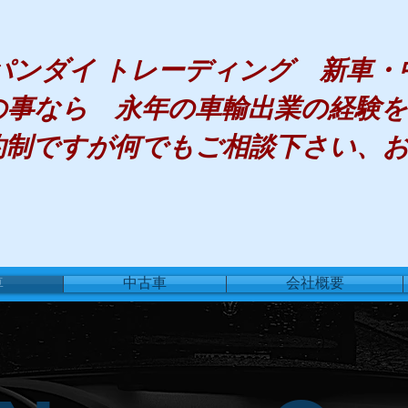
 パンダイ トレーディング 新車
の事なら 永年の車輸出業の経験
約制ですが何でもご相談下さい、お
車
中古車
会社概要