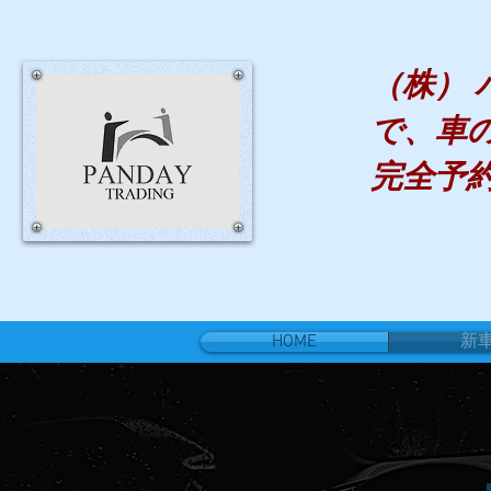
（株）
で、車
完全予
HOME
新