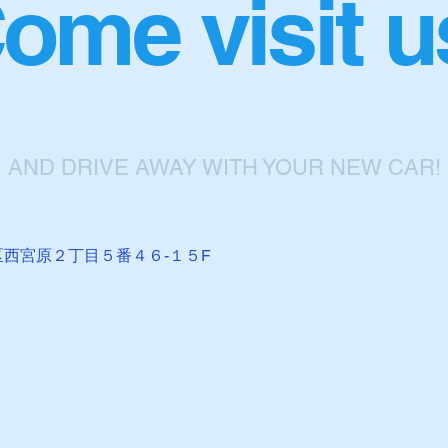
ome visit u
AND DRIVE AWAY WITH YOUR NEW CAR!
区西宮原２丁目５番４６-１５F